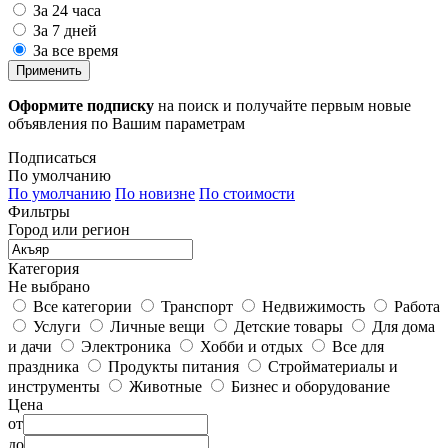
За 24 часа
За 7 дней
За все время
Применить
Оформите подписку
на поиск и получайте первым новые
объявления по Вашим параметрам
Подписаться
По умолчанию
По умолчанию
По новизне
По стоимости
Фильтры
Город или регион
Категория
Не выбрано
Все категории
Транспорт
Недвижимость
Работа
Услуги
Личные вещи
Детские товары
Для дома
и дачи
Электроника
Хобби и отдых
Все для
праздника
Продукты питания
Стройматериалы и
инструменты
Животные
Бизнес и оборудование
Цена
от
до