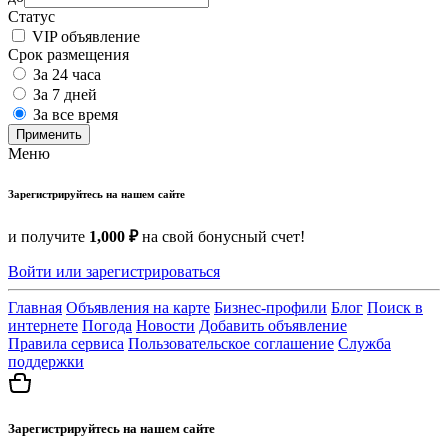
Статус
VIP объявление
Срок размещения
За 24 часа
За 7 дней
За все время
Применить
Меню
Зарегистрируйтесь на нашем сайте
и получите
1,000 ₽
на свой бонусный счет!
Войти или зарегистрироваться
Главная
Объявления на карте
Бизнес-профили
Блог
Поиск в
интернете
Погода
Новости
Добавить объявление
Правила сервиса
Пользовательское соглашение
Служба
поддержки
Зарегистрируйтесь на нашем сайте