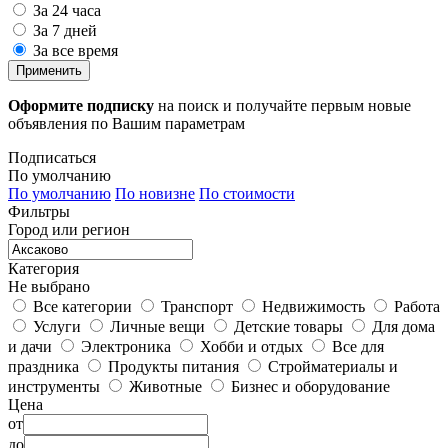
За 24 часа
За 7 дней
За все время
Применить
Оформите подписку
на поиск и получайте первым новые
объявления по Вашим параметрам
Подписаться
По умолчанию
По умолчанию
По новизне
По стоимости
Фильтры
Город или регион
Категория
Не выбрано
Все категории
Транспорт
Недвижимость
Работа
Услуги
Личные вещи
Детские товары
Для дома
и дачи
Электроника
Хобби и отдых
Все для
праздника
Продукты питания
Стройматериалы и
инструменты
Животные
Бизнес и оборудование
Цена
от
до