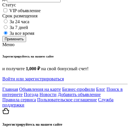
Статус
VIP объявление
Срок размещения
За 24 часа
За 7 дней
За все время
Применить
Меню
Зарегистрируйтесь на нашем сайте
и получите
1,000 ₽
на свой бонусный счет!
Войти или зарегистрироваться
Главная
Объявления на карте
Бизнес-профили
Блог
Поиск в
интернете
Погода
Новости
Добавить объявление
Правила сервиса
Пользовательское соглашение
Служба
поддержки
Зарегистрируйтесь на нашем сайте