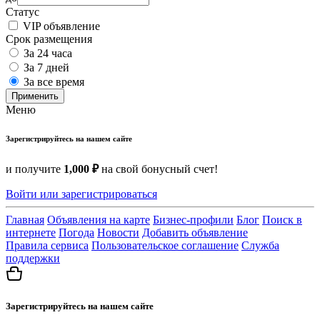
Статус
VIP объявление
Срок размещения
За 24 часа
За 7 дней
За все время
Применить
Меню
Зарегистрируйтесь на нашем сайте
и получите
1,000 ₽
на свой бонусный счет!
Войти или зарегистрироваться
Главная
Объявления на карте
Бизнес-профили
Блог
Поиск в
интернете
Погода
Новости
Добавить объявление
Правила сервиса
Пользовательское соглашение
Служба
поддержки
Зарегистрируйтесь на нашем сайте