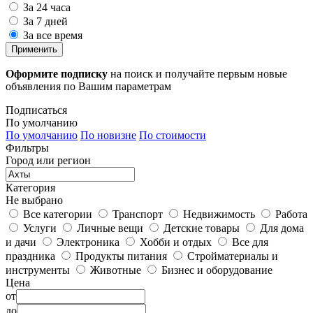
За 24 часа
За 7 дней
За все время
Применить
Оформите подписку
на поиск и получайте первым новые
объявления по Вашим параметрам
Подписаться
По умолчанию
По умолчанию
По новизне
По стоимости
Фильтры
Город или регион
Категория
Не выбрано
Все категории
Транспорт
Недвижимость
Работа
Услуги
Личные вещи
Детские товары
Для дома
и дачи
Электроника
Хобби и отдых
Все для
праздника
Продукты питания
Стройматериалы и
инструменты
Животные
Бизнес и оборудование
Цена
от
до