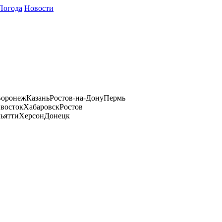
Погода
Новости
оронеж
Казань
Ростов-на-Дону
Пермь
восток
Хабаровск
Ростов
ьятти
Херсон
Донецк