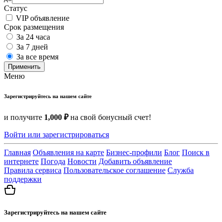
Статус
VIP объявление
Срок размещения
За 24 часа
За 7 дней
За все время
Применить
Меню
Зарегистрируйтесь на нашем сайте
и получите
1,000 ₽
на свой бонусный счет!
Войти или зарегистрироваться
Главная
Объявления на карте
Бизнес-профили
Блог
Поиск в
интернете
Погода
Новости
Добавить объявление
Правила сервиса
Пользовательское соглашение
Служба
поддержки
Зарегистрируйтесь на нашем сайте