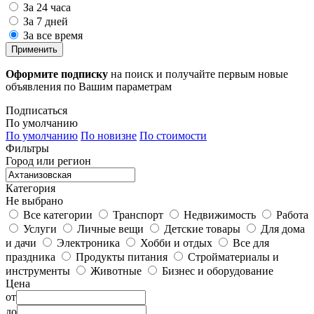
За 24 часа
За 7 дней
За все время
Применить
Оформите подписку
на поиск и получайте первым новые
объявления по Вашим параметрам
Подписаться
По умолчанию
По умолчанию
По новизне
По стоимости
Фильтры
Город или регион
Категория
Не выбрано
Все категории
Транспорт
Недвижимость
Работа
Услуги
Личные вещи
Детские товары
Для дома
и дачи
Электроника
Хобби и отдых
Все для
праздника
Продукты питания
Стройматериалы и
инструменты
Животные
Бизнес и оборудование
Цена
от
до