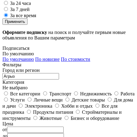
За 24 часа
За 7 дней
За все время
Применить
Оформите подписку
на поиск и получайте первым новые
объявления по Вашим параметрам
Подписаться
По умолчанию
По умолчанию
По новизне
По стоимости
Фильтры
Город или регион
Категория
Не выбрано
Все категории
Транспорт
Недвижимость
Работа
Услуги
Личные вещи
Детские товары
Для дома
и дачи
Электроника
Хобби и отдых
Все для
праздника
Продукты питания
Стройматериалы и
инструменты
Животные
Бизнес и оборудование
Цена
от
до