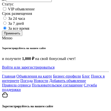
Статус
VIP объявление
Срок размещения
За 24 часа
За 7 дней
За все время
Применить
Меню
Зарегистрируйтесь на нашем сайте
и получите
1,000 ₽
на свой бонусный счет!
Войти или зарегистрироваться
Главная
Объявления на карте
Бизнес-профили
Блог
Поиск в
интернете
Погода
Новости
Добавить объявление
Правила сервиса
Пользовательское соглашение
Служба
поддержки
Зарегистрируйтесь на нашем сайте