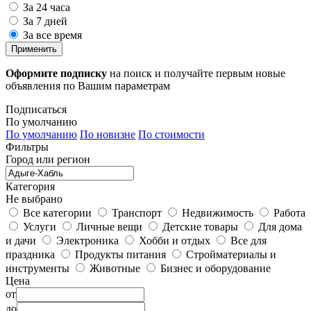
За 24 часа
За 7 дней
За все время
Применить
Оформите подписку
на поиск и получайте первым новые
объявления по Вашим параметрам
Подписаться
По умолчанию
По умолчанию
По новизне
По стоимости
Фильтры
Город или регион
Категория
Не выбрано
Все категории
Транспорт
Недвижимость
Работа
Услуги
Личные вещи
Детские товары
Для дома
и дачи
Электроника
Хобби и отдых
Все для
праздника
Продукты питания
Стройматериалы и
инструменты
Животные
Бизнес и оборудование
Цена
от
до