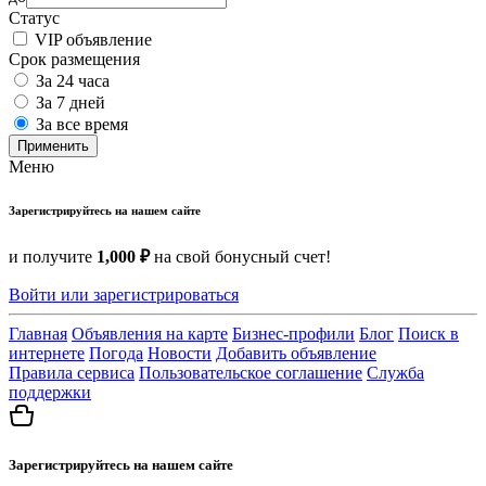
Статус
VIP объявление
Срок размещения
За 24 часа
За 7 дней
За все время
Применить
Меню
Зарегистрируйтесь на нашем сайте
и получите
1,000 ₽
на свой бонусный счет!
Войти или зарегистрироваться
Главная
Объявления на карте
Бизнес-профили
Блог
Поиск в
интернете
Погода
Новости
Добавить объявление
Правила сервиса
Пользовательское соглашение
Служба
поддержки
Зарегистрируйтесь на нашем сайте